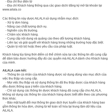
- Địa chỉ thư điện tử
- Địa chỉ Khách hàng thông qua các giao dịch/ đăng ký mở tài khoản tại
www.ailala.co
Các thông tin này được AiLALA sử dụng nhằm mục đích:
- Xử lý đơn hàng.
- Nâng cao chất lượng dịch vụ.
- Nghiên cứu thị trường.
- Chăm sóc khách hàng.
- Cung cấp nội dung và quảng cáo theo đối tượng khách hàng.
- Liên lạc và giải quyết với khách hàng trong những trường hợp đặc biệt.
- Quản lý nội bộ hoặc theo yêu cầu của pháp luật.
Khách hàng tùy từng thời điểm có thể chỉnh sửa lại các thông tin đã cung cấp
để đảm bảo được hưởng đầy đủ các quyền mà AiLALA dành cho Khách hàng
của mình.
AiLALA cam kết:
- Thông tin cá nhân của khách hàng được sử dụng đúng vào mục đích của
việc thu thập và cung cấp.
- Mọi việc thu thập và sử dụng thông tin đã thu thập được của khách hàng
đều được thông qua ý kiến của khách hàng.
- Chỉ sử dụng các thông tin được khách hàng đã cung cấp cho AiLALA,
không sử dụng các thông tin của khách hàng được biết đến theo các phương
thức khác.
- Bảo mật tuyệt đối mọi thông tin giao dịch trực tuyến của khách hàng bao
gồm thông tin hóa đơn, chứng từ kế toán số hóa tại trung tâm dữ liệu của
AiLALA.