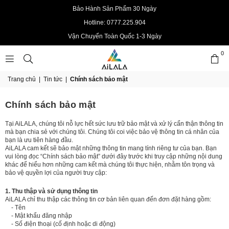
Bảo Hành Sản Phẩm 30 Ngày
Hotline: 0777.225.904
Vận Chuyển Toàn Quốc 1-3 Ngày
0
AILALAOFFICIAL
Trang chủ
|
Tin tức
|
Chính sách bảo mật
Chính sách bảo mật
Tại AiLALA, chúng tôi nỗ lực hết sức lưu trữ bảo mật và xử lý cẩn thận thông tin
mà bạn chia sẻ với chúng tôi. Chúng tôi coi việc bảo vệ thông tin cá nhân của
bạn là ưu tiên hàng đầu.
AiLALA cam kết sẽ bảo mật những thông tin mang tính riêng tư của bạn. Bạn
vui lòng đọc “Chính sách bảo mật” dưới đây trước khi truy cập những nội dung
khác để hiểu hơn những cam kết mà chúng tôi thực hiện, nhằm tôn trọng và
bảo vệ quyền lợi của người truy cập:
1. Thu thập và sử dụng thông tin
AiLALA chỉ thu thập các thông tin cơ bản liên quan đến đơn đặt hàng gồm:
- Tên
- Mật khẩu đăng nhập
- Số điện thoại (cố định hoặc di động)