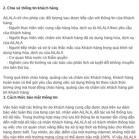
2. Chia sẻ thông tin khách hàng
AiLALA chỉ cho phép các đối tượng sau được tiếp cận với thông tin của Khách
hàng:
- Người thực hiện việc cung cấp hàng hóa, dịch vụ từ AiLALA theo yêu cầu
của Khách hàng
- Người thực hiện việc chăm sóc Khách hàng đã sử dụng hàng hóa, dịch vụ
của AiLALA
- Người tiếp nhận và xử lý các thắc mắc của Khách hàng trong quá trình sử
dụng hàng hóa, dịch vụ của AiLALA
- Cơ quan Nhà nước có thẩm quyền
- Nghiên cứu thị trường và các báo cáo phân tích và tuyệt đối không chuyển
cho bên thứ ba.
Trong quá trình chào hàng, quảng cáo và chăm sóc Khách hàng, Khách hàng
hoàn toàn có thể gửi yêu cầu dừng việc sử dụng thông tin theo cách thức
tương ứng mà hoạt động chào hàng, quảng cáo và chăm sóc khách hàng gửi
tới Khách hàng.
3. Cách thức bảo mật thông tin:
Việc bảo mật các thông tin do Khách hàng cung cấp được dựa trên sự đảm
bảo việc tuân thủ của từng cán bộ, nhân viên AiLALA, đối tác và hệ thống lưu
trữ dữ liệu. Trong trường hợp máy chủ lưu trữ thông tin bị hacker tấn công dẫn
đến mất mát dữ liệu cá nhân Khách hàng, AiLALA sẽ có trách nhiệm thông báo
vụ việc cho cơ quan chức năng điều tra xử lý kịp thời và thông báo cho Khách
hàng được biết. Tuy nhiên, do đặc điểm của môi trường internet, không một dữ
liệu nào trên môi trường mạng cũng có thể được bảo mật 100%. Vì vậy, AiLALA