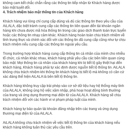
không cam kết chắc chắn rằng các thông tin tiếp nhận từ Khách hàng được
bảo mật tuyệt đối.
4. Trách nhiệm bảo mật thông tin của Khách hàng
Khách hàng vui lòng chỉ cung cấp đúng và đủ các thông tin theo yêu cầu của
AiLALA, đặc biệt tránh cung cấp các thông tin liên quan đến tài khoản ngân
hàng khi chưa được mã hóa thông tin trong các giao dịch thanh toán trực tuyến
hoặc các thông tin nhạy cảm khác. Khách hàng hoàn toàn chịu trách nhiệm về
tính trung thực và chính xác đối với các thông tin đã cung cấp cũng như tự chịu
trách nhiệm nếu cung cấp các thông tin ngoài yêu cầu.
Trong trường hợp khách hàng cung cấp thông tin cá nhân của mình cho nhiều
tổ chức, cá nhân khác nhau, khách hàng phải yêu cầu các bên liên quan cùng
bảo mật. Mọi thông tin cá nhân của khách hàng khi bị tiết lộ gây thiệt hại đến
khách hàng, Khách hàng phải tự xác định được nguồn tiết lộ thông tin. AiLALA
không chịu trách nhiệm khi thông tin khách hàng bị tiết lộ mà không có căn cứ
xác đáng thể hiện AiLALA là bên tiết lộ thông tin.
Khách hàng không truy cập trái phép vào cơ sở dữ liệu hay hệ thống máy tính
của AiLALA, không ủng hộ việc xâm nhập, phá hoại hoạt động bình thường
của trang và ứng dụng thương mại điện tử của AiLALA. Khách hàng sẽ chịu
trách nhiệm đối với các hành vi vi phạm pháp luật của mình.
Khách hàng tự bảo quản tài khoản đăng nhập trên các trang và ứng dụng
thương mại điện tử của AiLALA.
AiLALA không chịu trách nhiệm về việc tiết lộ thông tin của khách hàng nếu
khách hàng không tuân thủ các yêu cầu trên.