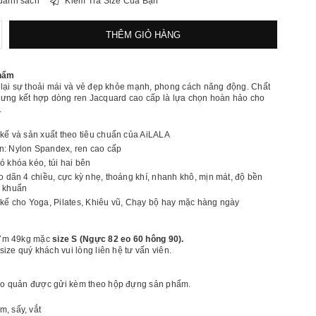
danh sách
Kiểm Tra Size Của Bạn
ăng
THÊM GIỎ HÀNG
ố
ượng
AK02]
phẩm
o
 lại sự thoải mái và vẻ đẹp khỏe mạnh, phong cách năng động. Chất
hoác
c trưng kết hợp dòng ren Jacquard cao cấp là lựa chọn hoàn hảo cho
hể
.
hao
acquard
 kế và sản xuất theo tiêu chuẩn của AiLALA
ace
: Nylon Spandex, ren cao cấp
ó khóa kéo, túi hai bên
co dãn 4 chiều, cực kỳ nhẹ, thoáng khí, nhanh khô, mịn mát, độ bền
g khuẩn
 kế cho Yoga, Pilates, Khiêu vũ, Chạy bộ hay mặc hàng ngày
7m 49kg mặc
size S (Ngực 82 eo 60 hông 90).
ize quý khách vui lòng liên hệ tư vấn viên.
o quản được gửi kèm theo hộp đựng sản phẩm.
, sấy, vắt