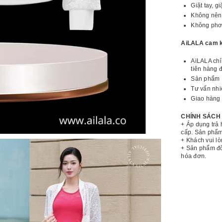
Giặt tay, 
Không nên 
Không phơi
AiLALA cam k
AiLALA chỉ
tiên hàng 
Sản phẩm 
Tư vấn nhi
Giao hàng 
CHÍNH SÁCH
+ Áp dụng trả 
cấp. Sản phẩm
+ Khách vui lò
+ Sản phẩm đổ
hóa đơn.