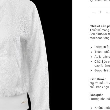
Thêm vào 
Số
Giảm
T
lượng
số
s
lượng
l
[AK02]
[
Chi tiết sản 
Áo
Á
Thiết kế mang
Khoác
K
liệu Airlif đặ
Thể
T
mọi hoạt động
Thao
T
Jacquard
J
Được thiết
Lace
L
Thành phần
Áo khoác c
Chất liệu 
cao, khán
Được thiết
Kích thước
Người mẫu 1.
Nếu khó chọn s
Bảo quản
Hướng dẫn bả
Không ngâm