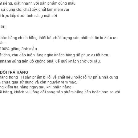
giặt riêng, giặt nhanh với sản phẩm cùng màu
sử dụng clo, chất tẩy, chất làm mềm vải
 trực tiếp dưới ánh sáng mặt trời
ết:
 bán hàng chính hãng thiết kế, chất lượng sản phẩm luôn là điều ưu
đầu.
100% giống ảnh mẫu.
ệt tình, chu đáo luôn lắng nghe khách hàng để phục vụ tốt hơn.
nhanh đúng tiến độ không phải để quý khách chờ đợi lâu.
 ĐỔI TRẢ HÀNG
hàng trong TH sản phẩm bị lỗi về chất liệu hoặc lỗi từ phía nhà cung
 chưa qua sử dụng và còn nguyên tem mác.
ng kiểm tra hàng ngay sau khi nhận hàng.
i hàng, khách vui lòng đổi sang sản phẩm bằng tiền hoặc hơn so với