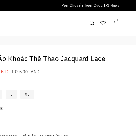
Vận Chuyển Toàn Quốc 1-3 Ngày
0
Áo Khoác Thể Thao Jacquard Lace
VND
1.095.000 VND
L
XL
TE