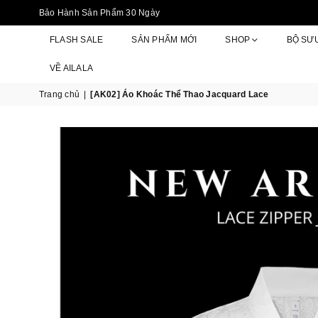
Bảo Hành Sản Phẩm 30 Ngày
FLASH SALE
SẢN PHẨM MỚI
SHOP
BỘ SƯ
VỀ AILALA
Trang chủ
|
[AK02] Áo Khoác Thể Thao Jacquard Lace