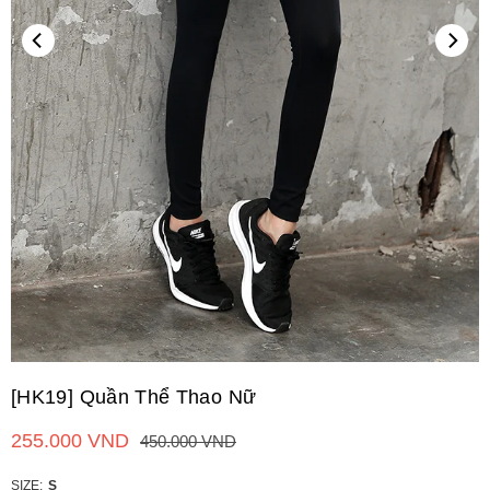
[HK19] Quần Thể Thao Nữ
255.000 VND
450.000 VND
Giá
niêm
yết
SIZE:
S