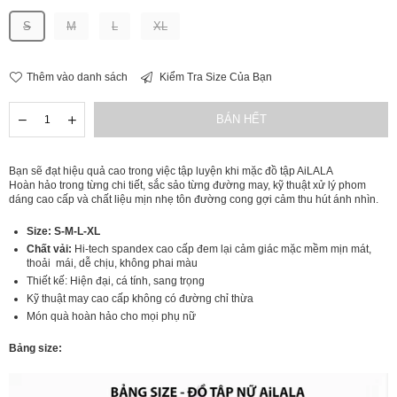
S
M
L
XL
Thêm vào danh sách
Kiểm Tra Size Của Bạn
Số
Giảm
Tăng
BÁN HẾT
lượng
số
số
lượng
lượng
[HK19]
[HK19]
Bạn sẽ đạt hiệu quả cao trong việc tập luyện khi mặc đồ tập AiLALA
Quần
Quần
Hoàn hảo trong từng chi tiết, sắc sảo từng đường may, kỹ thuật xử lý phom
thể
thể
dáng cao cấp và chất liệu mịn nhẹ tôn đường cong gợi cảm thu hút ánh nhìn.
thao
thao
nữ
nữ
Size: S-M-L-XL
Chất vải:
Hi-tech spandex cao cấp đem lại cảm giác mặc mềm mịn mát,
thoải mái, dễ chịu, không phai màu
Thiết kế: Hiện đại, cá tính, sang trọng
Kỹ thuật may cao cấp không có đường chỉ thừa
Món quà hoàn hảo cho mọi phụ nữ
Bảng size: