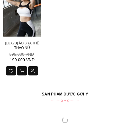
[LUX73] ÁO BRA THỂ
THAO NỮ
Giá
395.000 VND
niêm
199.000 VND
yết
SẢN PHẨM ĐƯỢC GỢI Ý