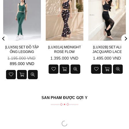
[LUX56] SET ĐỒ TẬP
[LUX01A] MIDNIGHT
[LUX02B] SET ALI
ỐNG LEGGING
ROSE FLOW
JACQUARD LACE
Giá
Giá
Giá
1.195.000 VND
1.395.000 VND
1.495.000 VND
niêm
niêm
niêm
895.000 VND
yết
yết
yết
SẢN PHẨM ĐƯỢC GỢI Ý