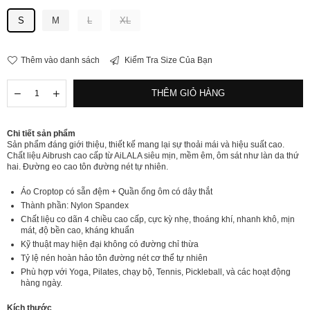
S
M
L
XL
Thêm vào danh sách
Kiểm Tra Size Của Bạn
Số
Giảm
Tăng
THÊM GIỎ HÀNG
lượng
số
số
lượng
lượng
[LUX07B]
[LUX07B]
Chi tiết sản phẩm
Set
Set
Sản phẩm đáng giới thiệu, thiết kế mang lại sự thoải mái và hiệu suất cao.
Thể
Thể
Chất liệu Aibrush cao cấp từ AiLALA siêu mịn, mềm êm, ôm sát như làn da thứ
Thao
Thao
hai. Đường eo cao tôn đường nét tự nhiên.
Ống
Ống
Legging
Legging
Áo Croptop có sẵn đệm + Quần ống ôm có dây thắt
Thành phần: Nylon Spandex
Chất liệu co dãn 4 chiều cao cấp, cực kỳ nhẹ, thoáng khí, nhanh khô, mịn
mát, độ bền cao, kháng khuẩn
Kỹ thuật may hiện đại không có đường chỉ thừa
Tỷ lệ nén hoàn hảo tôn đường nét cơ thể tự nhiên
Phù hợp với Yoga, Pilates, chạy bộ, Tennis, Pickleball, và các hoạt động
hàng ngày.
Kích thước