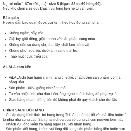
Người mẫu 1.67m 49kg mặc
size S (Ngực 82 eo 60 hông 90).
Nếu khó chọn size quý khách vui lòng liên hệ tư vấn viên.
Bảo quản
Hướng dẫn bảo quản được gửi kèm theo hộp đựng sản phẩm.
Không ngâm, sấy, vắt
Giặt tay, giặt riêng, giặt nhanh với sản phẩm cùng màu
Không nên sử dụng clo, chất tẩy, chất làm mềm vải
Không phơi trực tiếp dưới ánh sáng mặt trời
Tháo mút ngực (nếu có).
AiLALA cam kết:
AiLALA chỉ bán hàng chính hãng thiết kế, chất lượng sản phẩm luôn là
hàng đầu.
Sản phẩm 100% giống như ảnh mẫu.
Tư vấn nhiệt tình, chu đáo luôn lắng nghe khách hàng để phục vụ tốt.
Giao hàng nhanh đúng tiến độ không phải để quý khách chờ đợi lâu.
CHÍNH SÁCH ĐỔI HÀNG
+ Chỉ áp dụng hình thức trả hàng trong TH sản phẩm bị lỗi về chất liệu hoặc lỗi
từ phía nhà cung cấp. Sản phẩm chưa qua sử dụng và còn nguyên tem mác.
+ Khách vui lòng kiểm tra hàng ngay sau khi nhận hàng.
+ Sản phẩm đổi hàng, khách vui lòng đổi sang sản phẩm bằng tiền hoặc hơn