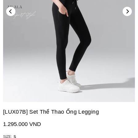
[LUX07B] Set Thể Thao Ống Legging
1.295.000 VND
Giá
niêm
yết
SIZE:
S