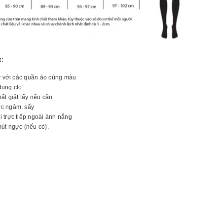
t:
ay với các quần áo cùng màu
dụng clo
ất giặt tẩy nếu cần
c ngâm, sấy
 trực tiếp ngoài ánh nắng
út ngực (nếu có).