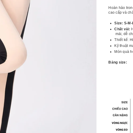
lượng
l
[LUX16C]
[
Hoàn hảo trong
Quần
Q
cao cấp và chấ
thể
t
thao
t
Size: S-M-
nữ
n
Chất vải:
H
mái, dễ ch
Thiết kế: H
Kỹ thuật m
Món quà h
Bảng size: