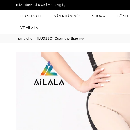
Bảo Hành Sản Phẩm 30 Ngày
FLASH SALE
SẢN PHẨM MỚI
SHOP
BỘ SƯ
VỀ AILALA
Trang chủ
|
[LUX16C] Quần thể thao nữ