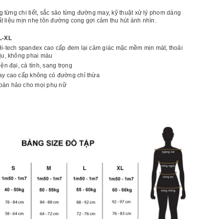
ượng
LUX16C]
 từng chi tiết, sắc sảo từng đường may, kỹ thuật xử lý phom dáng
uần
t liệu mịn nhẹ tôn đường cong gợi cảm thu hút ánh nhìn.
hể
hao
L-XL
ữ
i-tech spandex cao cấp đem lại cảm giác mặc mềm mịn mát, thoải
ịu, không phai màu
iện đại, cá tính, sang trọng
ay cao cấp không có đường chỉ thừa
oàn hảo cho mọi phụ nữ