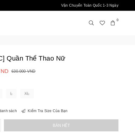
Vận Chuyển Toàn Quốc 1-3 Ngày
0
C] Quần Thể Thao Nữ
VND
630.000 VND
L
XL
danh sách
Kiểm Tra Size Của Bạn
ăng
BÁN HẾT
ố