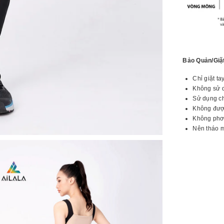
Bảo Quản/Giặ
Chỉ giặt t
Không sử 
Sử dụng ch
Không đượ
Không phơi
Nên tháo m