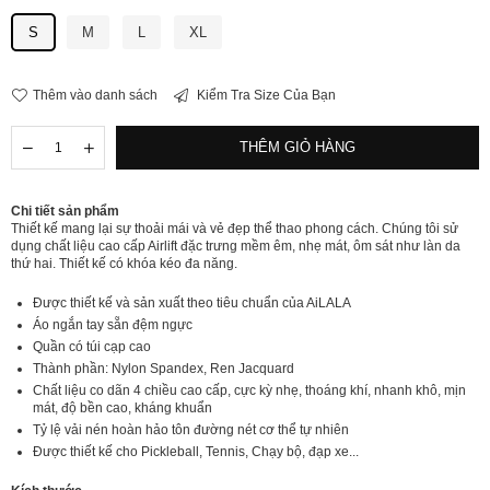
S
M
L
XL
Thêm vào danh sách
Kiểm Tra Size Của Bạn
Số
Giảm
Tăng
THÊM GIỎ HÀNG
lượng
số
số
lượng
lượng
[LUX72]
[LUX72]
Chi tiết sản phẩm
Zipper
Zipper
Thiết kế mang lại sự thoải mái và vẻ đẹp thể thao phong cách. Chúng tôi sử
Short
Short
dụng chất liệu cao cấp Airlift đặc trưng mềm êm, nhẹ mát, ôm sát như làn da
Sleeve
Sleeve
thứ hai. Thiết kế có khóa kéo đa năng.
Set
Set
Được thiết kế và sản xuất theo tiêu chuẩn của AiLALA
Áo ngắn tay sẵn đệm ngực
Quần có túi cạp cao
Thành phần: Nylon Spandex, Ren Jacquard
Chất liệu co dãn 4 chiều cao cấp, cực kỳ nhẹ, thoáng khí, nhanh khô, mịn
mát, độ bền cao, kháng khuẩn
Tỷ lệ vải nén hoàn hảo tôn đường nét cơ thể tự nhiên
Được thiết kế cho Pickleball, Tennis, Chạy bộ, đạp xe...