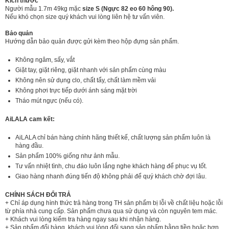
Kích thước
Người mẫu 1.7m 49kg mặc
size S (Ngực 82 eo 60 hông 90).
Nếu khó chọn size quý khách vui lòng liên hệ tư vấn viên.
Bảo quản
Hướng dẫn bảo quản được gửi kèm theo hộp đựng sản phẩm.
Không ngâm, sấy, vắt
Giặt tay, giặt riêng, giặt nhanh với sản phẩm cùng màu
Không nên sử dụng clo, chất tẩy, chất làm mềm vải
Không phơi trực tiếp dưới ánh sáng mặt trời
Tháo mút ngực (nếu có).
AiLALA cam kết:
AiLALA chỉ bán hàng chính hãng thiết kế, chất lượng sản phẩm luôn là
hàng đầu.
Sản phẩm 100% giống như ảnh mẫu.
Tư vấn nhiệt tình, chu đáo luôn lắng nghe khách hàng để phục vụ tốt.
Giao hàng nhanh đúng tiến độ không phải để quý khách chờ đợi lâu.
CHÍNH SÁCH ĐỔI TRẢ
+ Chỉ áp dụng hình thức trả hàng trong TH sản phẩm bị lỗi về chất liệu hoặc lỗi
từ phía nhà cung cấp. Sản phẩm chưa qua sử dụng và còn nguyên tem mác.
+ Khách vui lòng kiểm tra hàng ngay sau khi nhận hàng.
+ Sản phẩm đổi hàng, khách vui lòng đổi sang sản phẩm bằng tiền hoặc hơn