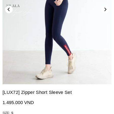
[LUX72] Zipper Short Sleeve Set
1.495.000 VND
Giá
niêm
yết
SIZE:
S