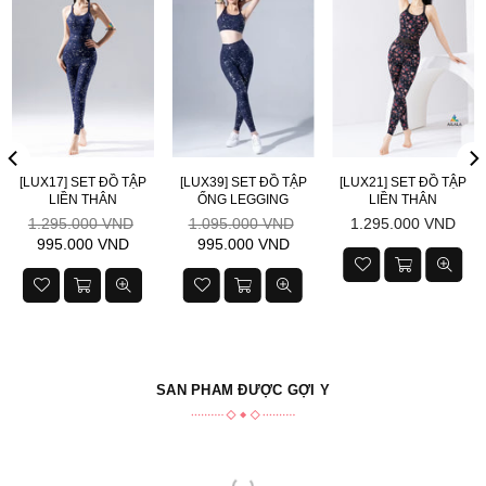
[LUX17] SET ĐỒ TẬP
[LUX39] SET ĐỒ TẬP
[LUX21] SET ĐỒ TẬP
LIỀN THÂN
ỐNG LEGGING
LIỀN THÂN
Giá
Giá
Giá
1.295.000 VND
1.095.000 VND
1.295.000 VND
niêm
niêm
niêm
995.000 VND
995.000 VND
yết
yết
yết
SẢN PHẨM ĐƯỢC GỢI Ý