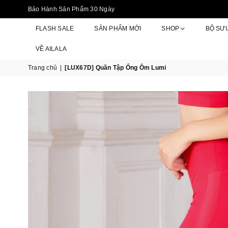
Bảo Hành Sản Phẩm 30 Ngày
FLASH SALE
SẢN PHẨM MỚI
SHOP
BỘ SƯ
VỀ AILALA
Trang chủ
|
[LUX67D] Quần Tập Ống Ôm Lumi