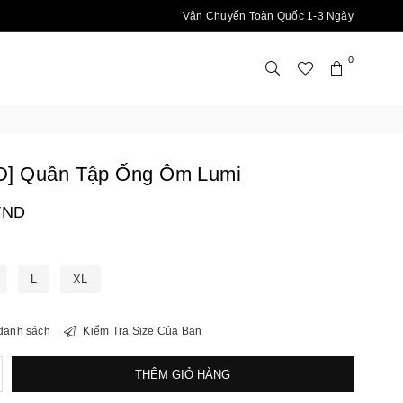
Vận Chuyển Toàn Quốc 1-3 Ngày
0
D] Quần Tập Ống Ôm Lumi
VND
L
XL
danh sách
Kiểm Tra Size Của Bạn
ăng
THÊM GIỎ HÀNG
ố