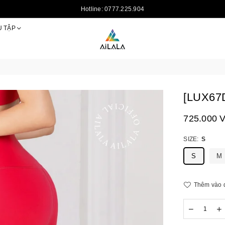
Hotline: 0777.225.904
U TẬP
AILALAOFFICIAL
[LUX67
725.000 
Giá
niêm
yết
SIZE:
S
S
M
Thêm vào 
Số
Giảm
T
lượng
số
s