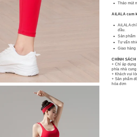
Tháo mút n
AiLALA cam k
AiLALA chỉ
đầu.
Sản phẩm 
Tư vấn nhi
Giao hàng 
CHÍNH SÁCH
+ Chỉ áp dụng 
phía nhà cung
+ Khách vui lò
+ Sản phẩm đổ
hóa đơn