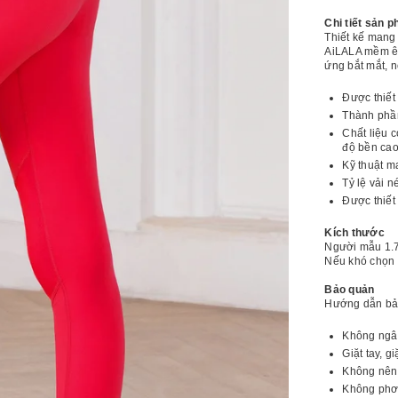
lượng
l
[LUX67D]
[
Chi tiết sản 
Quần
Q
Thiết kế mang 
Tập
T
AiLALA mềm êm
Ống
Ố
ứng bắt mắt, n
Ôm
Lumi
L
Được thiết
Thành phầ
Chất liệu 
độ bền cao
Kỹ thuật m
Tỷ lệ vải 
Được thiết
Kích thước
Người mẫu 1.
Nếu khó chọn s
Bảo quản
Hướng dẫn bả
Không ngâm
Giặt tay, 
Không nên 
Không phơi