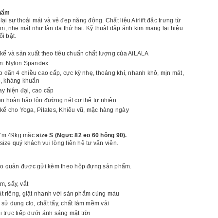
ượng
LUX67D]
phẩm
uần
lại sự thoải mái và vẻ đẹp năng động. Chất liệu Airlift đặc trưng từ
ập
, nhẹ mát như làn da thứ hai. Kỹ thuật dập ánh kim mang lại hiệu
ng
ổi bật.
Ôm
umi
 kế và sản xuất theo tiêu chuẩn chất lượng của AiLALA
n: Nylon Spandex
co dãn 4 chiều cao cấp, cực kỳ nhẹ, thoáng khí, nhanh khô, mịn mát,
, kháng khuẩn
ay hiện đại, cao cấp
nén hoàn hảo tôn đường nét cơ thể tự nhiên
 kế cho Yoga, Pilates, Khiêu vũ, mặc hàng ngày
7m 49kg mặc
size S (Ngực 82 eo 60 hông 90).
ize quý khách vui lòng liên hệ tư vấn viên.
o quản được gửi kèm theo hộp đựng sản phẩm.
, sấy, vắt
giặt riêng, giặt nhanh với sản phẩm cùng màu
sử dụng clo, chất tẩy, chất làm mềm vải
 trực tiếp dưới ánh sáng mặt trời